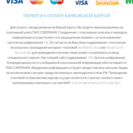
ПЕРЕЙТИ К ОПЛАТЕ БАНКОВСКОЙ КАРТОЙ
Для оплаты (ввода реквизитов Вашей карты) Вы будете перенаправлены на
платежный шлюз ПАО СБЕРБАНК. Соединение с платежным шлюзом и передача
информации осуществляется в защищенном режиме с использованием
протокола шифрования SSL. В случае если Ваш банк поддерживает технологию
безопасного проведения интернет-платежей Verified By Visa или MasterCard
SecureCode для проведения платежа также может потребоваться ввод
специального пароля. Настоящий сайт поддерживает 256-битное шифрование.
Конфиденциальность сообщаемой персональной информации обеспечивается
ПАО СБЕРБАНК. Введенная информация не будет предоставлена третьим лицам
за исключением случаев, предусмотренных законодательством РФ. Проведение
платежей по банковским картам осуществляется в строгом соответствии с
требованиями платежных систем МИР, Visa Int. и MasterCard Europe Sprl.